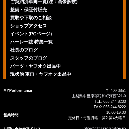
ご契約済車両一覧(注：画像多数)
整備・保証付販売
買取や下取のご相談
ショップアクセス
イベント(PCページ)
ハーレー誌 特集一覧
社長のブログ
スタッフのブログ
パーツ・ヤフオク出品中
現状他 車両・ヤフオク出品中
MYPerformance
〒 409-3851
山梨県中巨摩郡昭和町河西621-9
TEL:
055-244-8200
FAX:
055-244-8222
10:00-19:00
営業時間
定休日：毎週月曜・第2 第4火曜日
info@classicharley.jp
お問い合わせアドレス