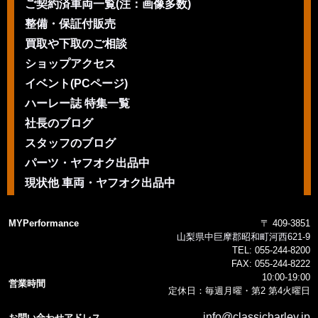
ご契約済車両一覧(注：画像多数)
整備・保証付販売
買取や下取のご相談
ショップアクセス
イベント(PCページ)
ハーレー誌 特集一覧
社長のブログ
スタッフのブログ
パーツ・ヤフオク出品中
現状他 車両・ヤフオク出品中
MYPerformance
〒 409-3851
山梨県中巨摩郡昭和町河西621-9
TEL:
055-244-8200
FAX:
055-244-8222
10:00-19:00
営業時間
定休日：毎週月曜・第2 第4火曜日
info@classicharley.jp
お問い合わせアドレス