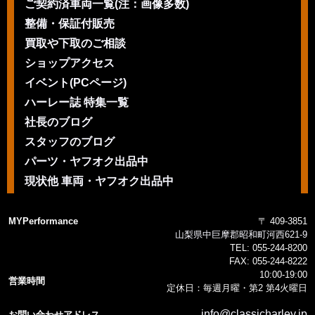
ご契約済車両一覧(注：画像多数)
整備・保証付販売
買取や下取のご相談
ショップアクセス
イベント(PCページ)
ハーレー誌 特集一覧
社長のブログ
スタッフのブログ
パーツ・ヤフオク出品中
現状他 車両・ヤフオク出品中
MYPerformance
〒 409-3851
山梨県中巨摩郡昭和町河西621-9
TEL:
055-244-8200
FAX:
055-244-8222
10:00-19:00
営業時間
定休日：毎週月曜・第2 第4火曜日
info@classicharley.jp
お問い合わせアドレス