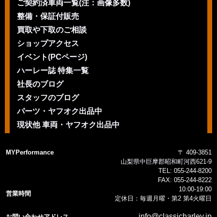
ご契約済車両一覧(注：画像多数)
整備・保証付販売
買取や下取のご相談
ショップアクセス
イベント(PCページ)
ハーレー誌 特集一覧
社長のブログ
スタッフのブログ
パーツ・ヤフオク出品中
現状他 車両・ヤフオク出品中
MYPerformance
〒 409-3851
山梨県中巨摩郡昭和町河西621-9
TEL:
055-244-8200
FAX:
055-244-8222
10:00-19:00
営業時間
定休日：毎週月曜・第2 第4火曜日
info@classicharley.jp
お問い合わせアドレス