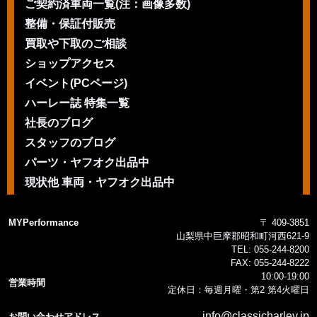
ご契約済車両一覧(注：画像多数)
整備・保証付販売
買取や下取のご相談
ショップアクセス
イベント(PCページ)
ハーレー誌 特集一覧
社長のブログ
スタッフのブログ
パーツ・ヤフオク出品中
現状他 車両・ヤフオク出品中
MYPerformance
〒 409-3851
山梨県中巨摩郡昭和町河西621-9
TEL:
055-244-8200
FAX:
055-244-8222
10:00-19:00
営業時間
定休日：毎週月曜・第2 第4火曜日
info@classicharley.jp
お問い合わせアドレス