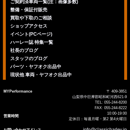
ご契約済車両一覧(注：画像多数)
整備・保証付販売
買取や下取のご相談
ショップアクセス
イベント(PCページ)
ハーレー誌 特集一覧
社長のブログ
スタッフのブログ
パーツ・ヤフオク出品中
現状他 車両・ヤフオク出品中
MYPerformance
〒 409-3851
山梨県中巨摩郡昭和町河西621-9
TEL:
055-244-8200
FAX:
055-244-8222
10:00-19:00
営業時間
定休日：毎週月曜・第2 第4火曜日
info@classicharley.jp
お問い合わせアドレス