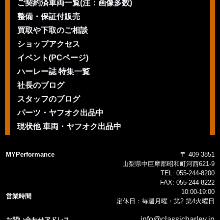
ご契約済車両一覧(注：画像多数)
整備・保証付販売
買取や下取のご相談
ショップアクセス
イベント(PCページ)
ハーレー誌 特集一覧
社長のブログ
スタッフのブログ
パーツ・ヤフオク出品中
現状他 車両・ヤフオク出品中
MYPerformance
〒 409-3851
山梨県中巨摩郡昭和町河西621-9
TEL:
055-244-8200
FAX:
055-244-8222
10:00-19:00
営業時間
定休日：毎週月曜・第2 第4火曜日
info@classicharley.jp
お問い合わせアドレス