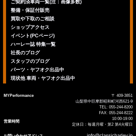
ご契約済車両一覧(注：画像多数)
整備・保証付販売
買取や下取のご相談
ショップアクセス
イベント(PCページ)
ハーレー誌 特集一覧
社長のブログ
スタッフのブログ
パーツ・ヤフオク出品中
現状他 車両・ヤフオク出品中
MYPerformance
〒 409-3851
山梨県中巨摩郡昭和町河西621-9
TEL:
055-244-8200
FAX:
055-244-8222
10:00-19:00
営業時間
定休日：毎週月曜・第2 第4火曜日
info@classicharley.jp
お問い合わせアドレス