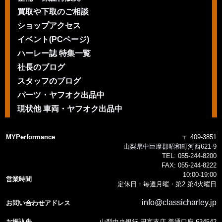
買取や下取のご相談
ショップアクセス
イベント(PCページ)
ハーレー誌 特集一覧
社長のブログ
スタッフのブログ
パーツ・ヤフオク出品中
現状他 車両・ヤフオク出品中
MYPerformance
〒 409-3851
山梨県中巨摩郡昭和町河西621-9
TEL:
055-244-8200
FAX:
055-244-8222
10:00-19:00
営業時間
定休日：毎週月曜・第2 第4火曜日
info@classicharley.jp
お問い合わせアドレス
お振込先
山梨中央銀行 田富支店 普通口座 634542