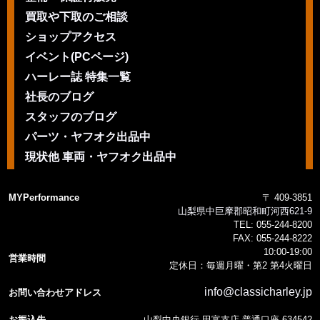
買取や下取のご相談
ショップアクセス
イベント(PCページ)
ハーレー誌 特集一覧
社長のブログ
スタッフのブログ
パーツ・ヤフオク出品中
現状他 車両・ヤフオク出品中
MYPerformance
〒 409-3851
山梨県中巨摩郡昭和町河西621-9
TEL:
055-244-8200
FAX:
055-244-8222
10:00-19:00
営業時間
定休日：毎週月曜・第2 第4火曜日
info@classicharley.jp
お問い合わせアドレス
お振込先
山梨中央銀行 田富支店 普通口座 634542