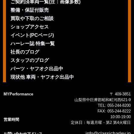
ご契約済車両一覧(注：画像多数)
整備・保証付販売
買取や下取のご相談
ショップアクセス
イベント(PCページ)
ハーレー誌 特集一覧
社長のブログ
スタッフのブログ
パーツ・ヤフオク出品中
現状他 車両・ヤフオク出品中
MYPerformance
〒 409-3851
山梨県中巨摩郡昭和町河西621-9
TEL:
055-244-8200
FAX:
055-244-8222
10:00-19:00
営業時間
定休日：毎週月曜・第2 第4火曜日
info@classicharley.jp
お問い合わせアドレス