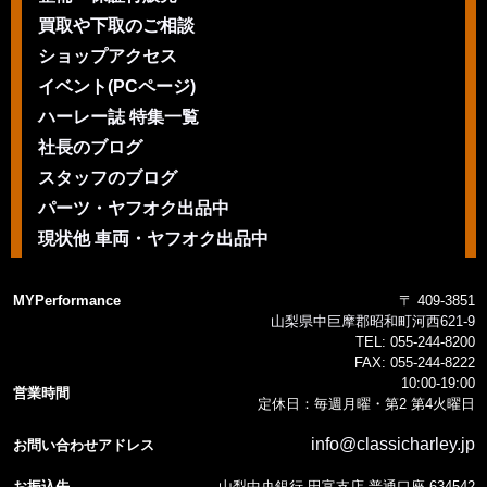
買取や下取のご相談
ショップアクセス
イベント(PCページ)
ハーレー誌 特集一覧
社長のブログ
スタッフのブログ
パーツ・ヤフオク出品中
現状他 車両・ヤフオク出品中
MYPerformance
〒 409-3851
山梨県中巨摩郡昭和町河西621-9
TEL:
055-244-8200
FAX:
055-244-8222
10:00-19:00
営業時間
定休日：毎週月曜・第2 第4火曜日
info@classicharley.jp
お問い合わせアドレス
お振込先
山梨中央銀行 田富支店 普通口座 634542