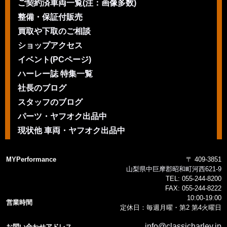
ご契約済車両一覧(注：画像多数)
整備・保証付販売
買取や下取のご相談
ショップアクセス
イベント(PCページ)
ハーレー誌 特集一覧
社長のブログ
スタッフのブログ
パーツ・ヤフオク出品中
現状他 車両・ヤフオク出品中
MYPerformance
〒 409-3851
山梨県中巨摩郡昭和町河西621-9
TEL:
055-244-8200
FAX:
055-244-8222
10:00-19:00
営業時間
定休日：毎週月曜・第2 第4火曜日
info@classicharley.jp
お問い合わせアドレス