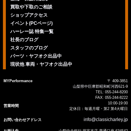
買取や下取のご相談
ショップアクセス
イベント(PCページ)
ハーレー誌 特集一覧
社長のブログ
スタッフのブログ
パーツ・ヤフオク出品中
現状他 車両・ヤフオク出品中
MYPerformance
〒 409-3851
山梨県中巨摩郡昭和町河西621-9
TEL:
055-244-8200
FAX:
055-244-8222
10:00-19:00
営業時間
定休日：毎週月曜・第2 第4火曜日
info@classicharley.jp
お問い合わせアドレス
お振込先
山梨中央銀行 田富支店 普通口座 634542