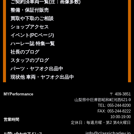
ご契約済車両一覧(注：画像多数)
整備・保証付販売
買取や下取のご相談
ショップアクセス
イベント(PCページ)
ハーレー誌 特集一覧
社長のブログ
スタッフのブログ
パーツ・ヤフオク出品中
現状他 車両・ヤフオク出品中
MYPerformance
〒 409-3851
山梨県中巨摩郡昭和町河西621-9
TEL:
055-244-8200
FAX:
055-244-8222
10:00-19:00
営業時間
定休日：毎週月曜・第2 第4火曜日
info@classicharley.jp
お問い合わせアドレス