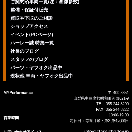
ご契約済車両一覧(注：画像多数)
整備・保証付販売
買取や下取のご相談
ショップアクセス
イベント(PCページ)
ハーレー誌 特集一覧
社長のブログ
スタッフのブログ
パーツ・ヤフオク出品中
現状他 車両・ヤフオク出品中
MYPerformance
〒 409-3851
山梨県中巨摩郡昭和町河西621-9
TEL:
055-244-8200
FAX:
055-244-8222
10:00-19:00
営業時間
定休日：毎週月曜・第2 第4火曜日
info@classicharley.jp
お問い合わせアドレス