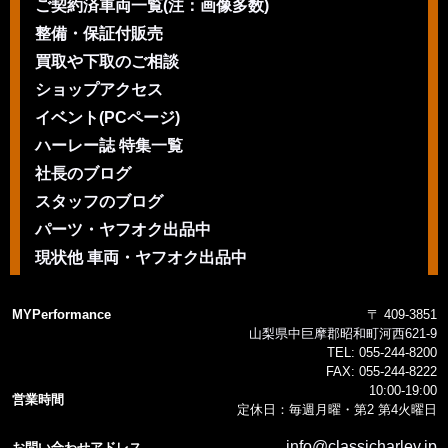
ご契約済車両一覧(注：画像多数)
整備・保証付販売
買取や下取のご相談
ショップアクセス
イベント(PCページ)
ハーレー誌 特集一覧
社長のブログ
スタッフのブログ
パーツ・ヤフオク出品中
現状他 車両・ヤフオク出品中
MYPerformance
〒 409-3851
山梨県中巨摩郡昭和町河西621-9
TEL:
055-244-8200
FAX:
055-244-8222
10:00-19:00
営業時間
定休日：毎週月曜・第2 第4火曜日
info@classicharley.jp
お問い合わせアドレス