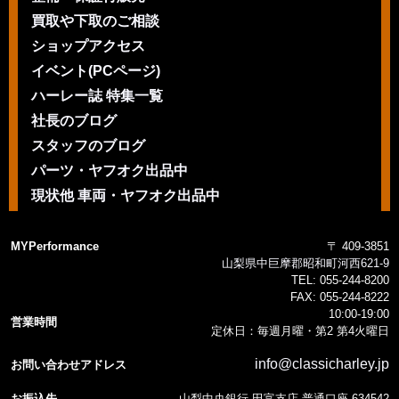
買取や下取のご相談
ショップアクセス
イベント(PCページ)
ハーレー誌 特集一覧
社長のブログ
スタッフのブログ
パーツ・ヤフオク出品中
現状他 車両・ヤフオク出品中
MYPerformance
〒 409-3851
山梨県中巨摩郡昭和町河西621-9
TEL:
055-244-8200
FAX:
055-244-8222
10:00-19:00
営業時間
定休日：毎週月曜・第2 第4火曜日
info@classicharley.jp
お問い合わせアドレス
お振込先
山梨中央銀行 田富支店 普通口座 634542