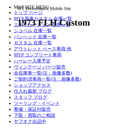
MYP SITE MENU
MY Performance Mobile Site
トップ ページ
MYP 新車カスタム 在庫一覧
1973 FLH Custom
エボリューション 在庫一覧
ショベル 在庫一覧
パンヘッド 在庫一覧
カスタム 在庫一覧
アウトレット ベース車両 他
MYP コンプリート車両
ハーレー入庫予定
ヴィンテージ パーツ販売
全在庫車一覧(注：画像多数)
ご契約済車両一覧(注：画像多数)
ショップアクセス
仕入れ最新 ブログ
スタッフ ブログ
ツーリング・イベント
整備・保証付販売
下取・買取のご相談
ヤフオク出品中