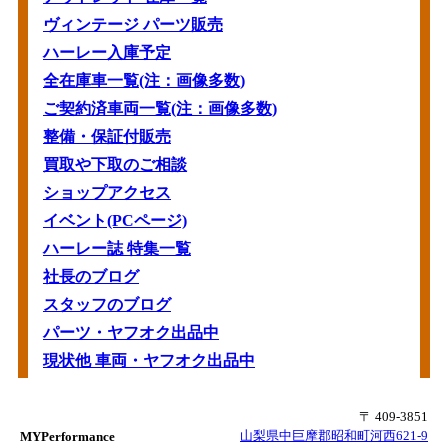
ヴィンテージ パーツ販売
ハーレー入庫予定
全在庫車一覧(注：画像多数)
ご契約済車両一覧(注：画像多数)
整備・保証付販売
買取や下取のご相談
ショップアクセス
イベント(PCページ)
ハーレー誌 特集一覧
社長のブログ
スタッフのブログ
パーツ・ヤフオク出品中
現状他 車両・ヤフオク出品中
〒 409-3851
山梨県中巨摩郡昭和町河西621-9
MYPerformance