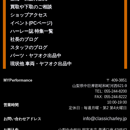
買取や下取のご相談
ショップアクセス
イベント(PCページ)
ハーレー誌 特集一覧
社長のブログ
スタッフのブログ
パーツ・ヤフオク出品中
現状他 車両・ヤフオク出品中
MYPerformance
〒 409-3851
山梨県中巨摩郡昭和町河西621-9
TEL:
055-244-8200
FAX:
055-244-8222
10:00-19:00
営業時間
定休日：毎週月曜・第2 第4火曜日
info@classicharley.jp
お問い合わせアドレス
お振込先
山梨中央銀行 田富支店 普通口座 634542