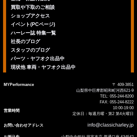
買取や下取のご相談
ショップアクセス
イベント(PCページ)
ハーレー誌 特集一覧
社長のブログ
スタッフのブログ
パーツ・ヤフオク出品中
現状他 車両・ヤフオク出品中
MYPerformance
〒 409-3851
山梨県中巨摩郡昭和町河西621-9
TEL:
055-244-8200
FAX:
055-244-8222
10:00-19:00
営業時間
定休日：毎週月曜・第2 第4火曜日
info@classicharley.jp
お問い合わせアドレス
お振込先
山梨中央銀行 田富支店 普通口座 634542