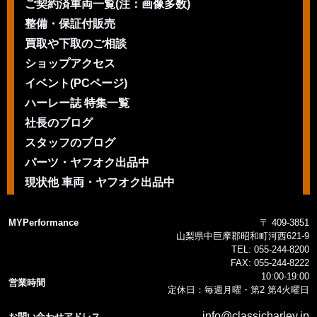
ご契約済車両一覧(注：画像多数)
整備・保証付販売
買取や下取のご相談
ショップアクセス
イベント(PCページ)
ハーレー誌 特集一覧
社長のブログ
スタッフのブログ
パーツ・ヤフオク出品中
現状他 車両・ヤフオク出品中
MYPerformance
〒 409-3851
山梨県中巨摩郡昭和町河西621-9
TEL:
055-244-8200
FAX:
055-244-8222
10:00-19:00
営業時間
定休日：毎週月曜・第2 第4火曜日
info@classicharley.jp
お問い合わせアドレス