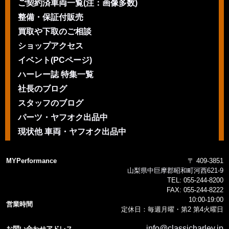
ご契約済車両一覧(注：画像多数)
整備・保証付販売
買取や下取のご相談
ショップアクセス
イベント(PCページ)
ハーレー誌 特集一覧
社長のブログ
スタッフのブログ
パーツ・ヤフオク出品中
現状他 車両・ヤフオク出品中
MYPerformance
〒 409-3851
山梨県中巨摩郡昭和町河西621-9
TEL:
055-244-8200
FAX:
055-244-8222
10:00-19:00
営業時間
定休日：毎週月曜・第2 第4火曜日
info@classicharley.jp
お問い合わせアドレス