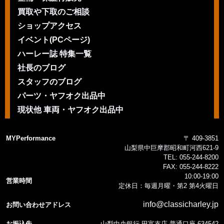
買取や下取のご相談
ショップアクセス
イベント(PCページ)
ハーレー誌 特集一覧
社長のブログ
スタッフのブログ
パーツ・ヤフオク出品中
現状他 車両・ヤフオク出品中
MYPerformance
〒 409-3851
山梨県中巨摩郡昭和町河西621-9
TEL:
055-244-8200
FAX:
055-244-8222
10:00-19:00
営業時間
定休日：毎週月曜・第2 第4火曜日
info@classicharley.jp
お問い合わせアドレス
お振込先
山梨中央銀行 田富支店 普通口座 634542