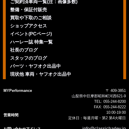
ご契約済車両一覧(注：画像多数)
整備・保証付販売
買取や下取のご相談
ショップアクセス
イベント(PCページ)
ハーレー誌 特集一覧
社長のブログ
スタッフのブログ
パーツ・ヤフオク出品中
現状他 車両・ヤフオク出品中
MYPerformance
〒 409-3851
山梨県中巨摩郡昭和町河西621-9
TEL:
055-244-8200
FAX:
055-244-8222
10:00-19:00
営業時間
定休日：毎週月曜・第2 第4火曜日
info@classicharley.jp
お問い合わせアドレス