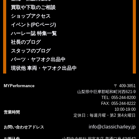
買取や下取のご相談
ショップアクセス
イベント(PCページ)
ハーレー誌 特集一覧
社長のブログ
スタッフのブログ
パーツ・ヤフオク出品中
現状他 車両・ヤフオク出品中
MYPerformance
〒 409-3851
山梨県中巨摩郡昭和町河西621-9
TEL:
055-244-8200
FAX:
055-244-8222
10:00-19:00
営業時間
定休日：毎週月曜・第2 第4火曜日
info@classicharley.jp
お問い合わせアドレス
お振込先
山梨中央銀行 田富支店 普通口座 634542