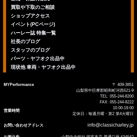
買取や下取のご相談
ショップアクセス
イベント(PCページ)
ハーレー誌 特集一覧
社長のブログ
スタッフのブログ
パーツ・ヤフオク出品中
現状他 車両・ヤフオク出品中
MYPerformance
〒 409-3851
山梨県中巨摩郡昭和町河西621-9
TEL:
055-244-8200
FAX:
055-244-8222
10:00-19:00
営業時間
定休日：毎週月曜・第2 第4火曜日
info@classicharley.jp
お問い合わせアドレス
お振込先
山梨中央銀行 田富支店 普通口座 634542