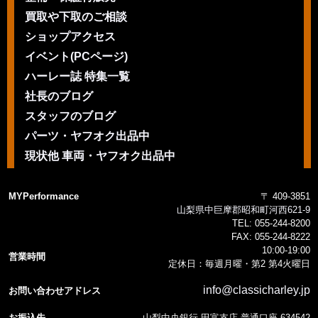
買取や下取のご相談
ショップアクセス
イベント(PCページ)
ハーレー誌 特集一覧
社長のブログ
スタッフのブログ
パーツ・ヤフオク出品中
現状他 車両・ヤフオク出品中
MYPerformance
〒 409-3851
山梨県中巨摩郡昭和町河西621-9
TEL:
055-244-8200
FAX:
055-244-8222
10:00-19:00
営業時間
定休日：毎週月曜・第2 第4火曜日
info@classicharley.jp
お問い合わせアドレス
お振込先
山梨中央銀行 田富支店 普通口座 634542