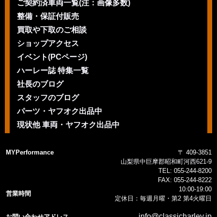
ご契約済車両一覧(注：画像多数)
整備・保証付販売
買取や下取のご相談
ショップアクセス
イベント(PCページ)
ハーレー誌 特集一覧
社長のブログ
スタッフのブログ
パーツ・ヤフオク出品中
現状他 車両・ヤフオク出品中
MYPerformance
〒 409-3851
山梨県中巨摩郡昭和町河西621-9
TEL:
055-244-8200
FAX:
055-244-8222
10:00-19:00
営業時間
定休日：毎週月曜・第2 第4火曜日
info@classicharley.jp
お問い合わせアドレス