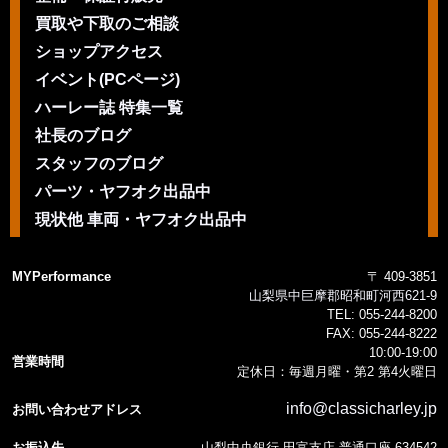
買取や下取のご相談
ショップアクセス
イベント(PCページ)
ハーレー誌 特集一覧
社長のブログ
スタッフのブログ
パーツ・ヤフオク出品中
現状他 車両・ヤフオク出品中
MYPerformance
〒 409-3851
山梨県中巨摩郡昭和町河西621-9
TEL:
055-244-8200
FAX:
055-244-8222
10:00-19:00
営業時間
定休日：毎週月曜・第2 第4火曜日
info@classicharley.jp
お問い合わせアドレス
お振込先
山梨中央銀行 田富支店 普通口座 634542