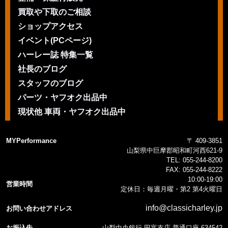
買取や下取のご相談
ショップアクセス
イベント(PCページ)
ハーレー誌 特集一覧
社長のブログ
スタッフのブログ
パーツ・ヤフオク出品中
現状他 車両・ヤフオク出品中
MYPerformance
〒 409-3851
山梨県中巨摩郡昭和町河西621-9
TEL:
055-244-8200
FAX:
055-244-8222
10:00-19:00
営業時間
定休日：毎週月曜・第2 第4火曜日
info@classicharley.jp
お問い合わせアドレス
お振込先
山梨中央銀行 田富支店 普通口座 634542