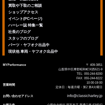
買取や下取のご相談
ショップアクセス
イベント(PCページ)
ハーレー誌 特集一覧
社長のブログ
スタッフのブログ
パーツ・ヤフオク出品中
現状他 車両・ヤフオク出品中
MYPerformance
〒 409-3851
山梨県中巨摩郡昭和町河西621-9
TEL:
055-244-8200
FAX:
055-244-8222
10:00-19:00
営業時間
定休日：毎週月曜・第2 第4火曜日
info@classicharley.jp
お問い合わせアドレス
お振込先
山梨中央銀行 田富支店 普通口座 634542