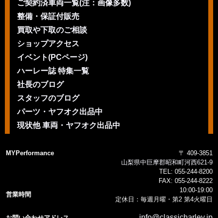
ご契約済車両一覧(注：画像多数)
整備・保証付販売
買取や下取のご相談
ショップアクセス
イベント(PCページ)
ハーレー誌 特集一覧
社長のブログ
スタッフのブログ
パーツ・ヤフオク出品中
現状他 車両・ヤフオク出品中
MYPerformance
〒 409-3851
山梨県中巨摩郡昭和町河西621-9
TEL:
055-244-8200
FAX:
055-244-8222
10:00-19:00
営業時間
定休日：毎週月曜・第2 第4火曜日
info@classicharley.jp
お問い合わせアドレス