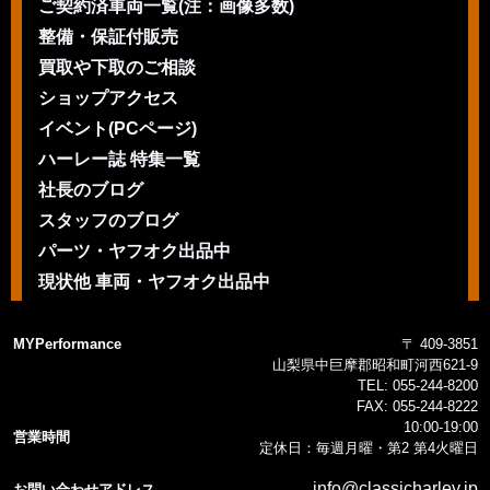
ご契約済車両一覧(注：画像多数)
整備・保証付販売
買取や下取のご相談
ショップアクセス
イベント(PCページ)
ハーレー誌 特集一覧
社長のブログ
スタッフのブログ
パーツ・ヤフオク出品中
現状他 車両・ヤフオク出品中
MYPerformance
〒 409-3851
山梨県中巨摩郡昭和町河西621-9
TEL:
055-244-8200
FAX:
055-244-8222
10:00-19:00
営業時間
定休日：毎週月曜・第2 第4火曜日
info@classicharley.jp
お問い合わせアドレス