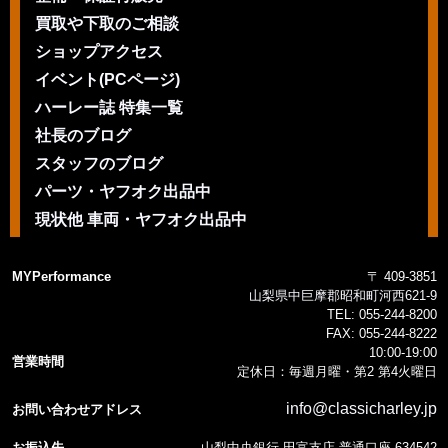
買取や下取のご相談
ショップアクセス
イベント(PCページ)
ハーレー誌 特集一覧
社長のブログ
スタッフのブログ
パーツ・ヤフオク出品中
現状他 車両・ヤフオク出品中
MYPerformance
〒 409-3851
山梨県中巨摩郡昭和町河西621-9
TEL:
055-244-8200
FAX:
055-244-8222
10:00-19:00
営業時間
定休日：毎週月曜・第2 第4火曜日
info@classicharley.jp
お問い合わせアドレス
お振込先
山梨中央銀行 田富支店 普通口座 634542