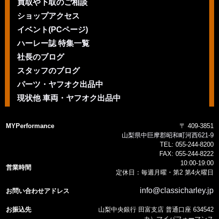
買取や下取のご相談
ショップアクセス
イベント(PCページ)
ハーレー誌 特集一覧
社長のブログ
スタッフのブログ
パーツ・ヤフオク出品中
現状他 車両・ヤフオク出品中
MYPerformance
〒 409-3851
山梨県中巨摩郡昭和町河西621-9
TEL:
055-244-8200
FAX:
055-244-8222
10:00-19:00
営業時間
定休日：毎週月曜・第2 第4火曜日
info@classicharley.jp
お問い合わせアドレス
お振込先
山梨中央銀行 田富支店 普通口座 634542
カ）マイパフォーマンス