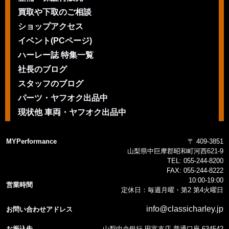
買取や下取のご相談
ショップアクセス
イベント(PCページ)
ハーレー誌 特集一覧
社長のブログ
スタッフのブログ
パーツ・ヤフオク出品中
現状他 車両・ヤフオク出品中
MYPerformance
〒 409-3851
山梨県中巨摩郡昭和町河西621-9
TEL:
055-244-8200
FAX:
055-244-8222
10:00-19:00
営業時間
定休日：毎週月曜・第2 第4火曜日
info@classicharley.jp
お問い合わせアドレス
お振込先
山梨中央銀行 田富支店 普通口座 634542