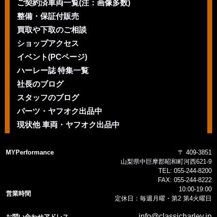
ご契約済車両一覧(注：画像多数)
整備・保証付販売
買取や下取のご相談
ショップアクセス
イベント(PCページ)
ハーレー誌 特集一覧
社長のブログ
スタッフのブログ
パーツ・ヤフオク出品中
現状他 車両・ヤフオク出品中
MYPerformance
〒 409-3851
山梨県中巨摩郡昭和町河西621-9
TEL:
055-244-8200
FAX:
055-244-8222
10:00-19:00
営業時間
定休日：毎週月曜・第2 第4火曜日
info@classicharley.jp
お問い合わせアドレス