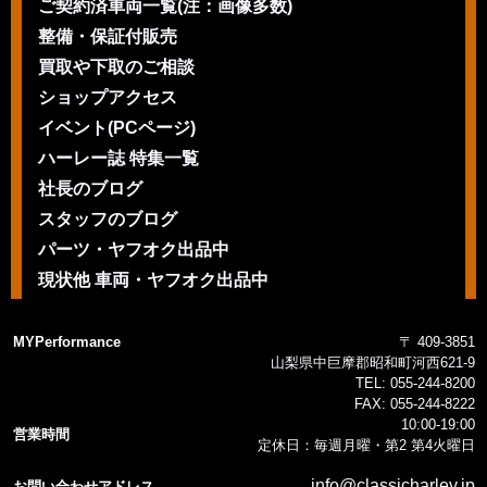
ご契約済車両一覧(注：画像多数)
整備・保証付販売
買取や下取のご相談
ショップアクセス
イベント(PCページ)
ハーレー誌 特集一覧
社長のブログ
スタッフのブログ
パーツ・ヤフオク出品中
現状他 車両・ヤフオク出品中
MYPerformance
〒 409-3851
山梨県中巨摩郡昭和町河西621-9
TEL:
055-244-8200
FAX:
055-244-8222
10:00-19:00
営業時間
定休日：毎週月曜・第2 第4火曜日
info@classicharley.jp
お問い合わせアドレス