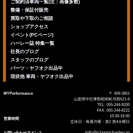
ご契約済車両一覧(注：画像多数)
整備・保証付販売
買取や下取のご相談
ショップアクセス
イベント(PCページ)
ハーレー誌 特集一覧
社長のブログ
スタッフのブログ
パーツ・ヤフオク出品中
現状他 車両・ヤフオク出品中
MYPerformance
〒 409-3851
山梨県中巨摩郡昭和町河西621-9
TEL:
055-244-8200
FAX:
055-244-8222
10:00-19:00
営業時間
定休日：毎週月曜・第2 第4火曜日
info@classicharley.jp
お問い合わせアドレス