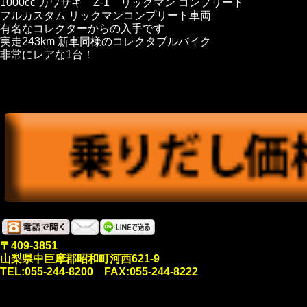
1000cc カワサキ Z-1 リックマン コンプリート
フルカスタム リックマンコンプリート車両
有名なコレクターからの入手です
実走243km 新車同様のコレクタブルバイク
非常にレアな1台！
〒409-3851
山梨県中巨摩郡昭和町河西621-9
TEL:055-244-8200 FAX:055-244-8222