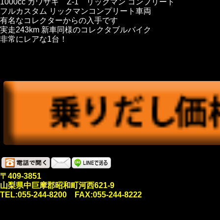
1000cc カワサキ Z-1 リックマン コンプリート
フルカスタム リックマンコンプリート車両
有名なコレクターからの入手です
実走243km 新車同様のコレクタブルバイク
非常にレアな1台！
〒409-3851
山梨県中巨摩郡昭和町河西621-9
TEL:055-244-8200 FAX:055-244-8222