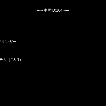
----- 車両ID:164 -----
プリンガー
テム（F＆R）