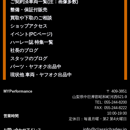
ご契約済車両一覧(注：画像多数)
整備・保証付販売
買取や下取のご相談
ショップアクセス
イベント(PCページ)
ハーレー誌 特集一覧
社長のブログ
スタッフのブログ
パーツ・ヤフオク出品中
現状他 車両・ヤフオク出品中
MYPerformance
〒 409-3851
山梨県中巨摩郡昭和町河西621-9
TEL:
055-244-8200
FAX:
055-244-8222
10:00-19:00
営業時間
定休日：毎週月曜・第2 第4火曜日
info@classicharley.jp
お問い合わせアドレス