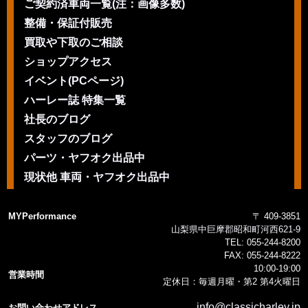
ご契約済車両一覧(注：画像多数)
整備・保証付販売
買取や下取のご相談
ショップアクセス
イベント(PCページ)
ハーレー誌 特集一覧
社長のブログ
スタッフのブログ
パーツ・ヤフオク出品中
現状他 車両・ヤフオク出品中
MYPerformance
〒 409-3851
山梨県中巨摩郡昭和町河西621-9
TEL:
055-244-8200
FAX:
055-244-8222
10:00-19:00
営業時間
定休日：毎週月曜・第2 第4火曜日
info@classicharley.jp
お問い合わせアドレス