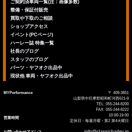
ご契約済車両一覧(注：画像多数)
整備・保証付販売
買取や下取のご相談
ショップアクセス
イベント(PCページ)
ハーレー誌 特集一覧
社長のブログ
スタッフのブログ
パーツ・ヤフオク出品中
現状他 車両・ヤフオク出品中
MYPerformance
〒 409-3851
山梨県中巨摩郡昭和町河西621-9
TEL:
055-244-8200
FAX:
055-244-8222
10:00-19:00
営業時間
定休日：毎週月曜・第2 第4火曜日
info@classicharley.jp
お問い合わせアドレス