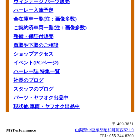
ヴィンテージ パーツ販売
ハーレー入庫予定
全在庫車一覧(注：画像多数)
ご契約済車両一覧(注：画像多数)
整備・保証付販売
買取や下取のご相談
ショップアクセス
イベント(PCページ)
ハーレー誌 特集一覧
社長のブログ
スタッフのブログ
パーツ・ヤフオク出品中
現状他 車両・ヤフオク出品中
〒 409-3851
山梨県中巨摩郡昭和町河西621-9
MYPerformance
TEL:
055-244-8200