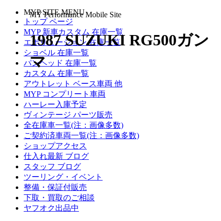
MYP SITE MENU
MY Performance Mobile Site
トップ ページ
MYP 新車カスタム 在庫一覧
1987 SUZUKI RG500ガン
エボリューション 在庫一覧
ショベル 在庫一覧
マ
パンヘッド 在庫一覧
カスタム 在庫一覧
アウトレット ベース車両 他
MYP コンプリート車両
ハーレー入庫予定
ヴィンテージ パーツ販売
全在庫車一覧(注：画像多数)
ご契約済車両一覧(注：画像多数)
ショップアクセス
仕入れ最新 ブログ
スタッフ ブログ
ツーリング・イベント
整備・保証付販売
下取・買取のご相談
ヤフオク出品中