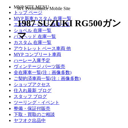
MYP SITE MENU
MY Performance Mobile Site
トップ ページ
MYP 新車カスタム 在庫一覧
1987 SUZUKI RG500ガン
エボリューション 在庫一覧
ショベル 在庫一覧
マ
パンヘッド 在庫一覧
カスタム 在庫一覧
アウトレット ベース車両 他
MYP コンプリート車両
ハーレー入庫予定
ヴィンテージ パーツ販売
全在庫車一覧(注：画像多数)
ご契約済車両一覧(注：画像多数)
ショップアクセス
仕入れ最新 ブログ
スタッフ ブログ
ツーリング・イベント
整備・保証付販売
下取・買取のご相談
ヤフオク出品中