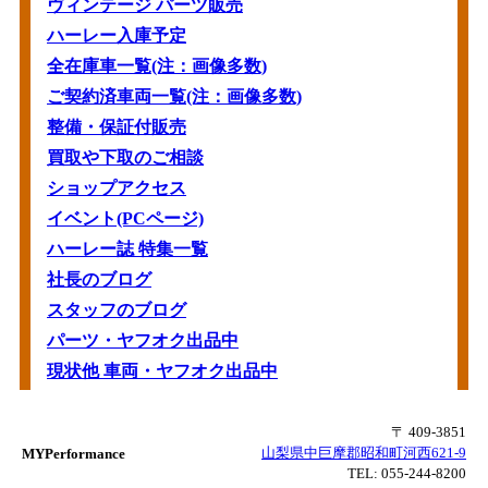
ヴィンテージ パーツ販売
ハーレー入庫予定
全在庫車一覧(注：画像多数)
ご契約済車両一覧(注：画像多数)
整備・保証付販売
買取や下取のご相談
ショップアクセス
イベント(PCページ)
ハーレー誌 特集一覧
社長のブログ
スタッフのブログ
パーツ・ヤフオク出品中
現状他 車両・ヤフオク出品中
〒 409-3851
山梨県中巨摩郡昭和町河西621-9
MYPerformance
TEL:
055-244-8200