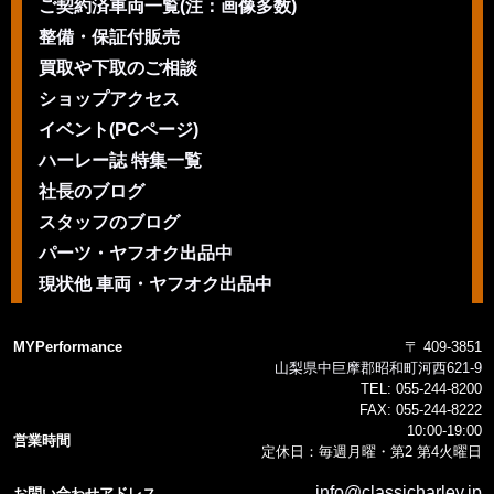
ご契約済車両一覧(注：画像多数)
整備・保証付販売
買取や下取のご相談
ショップアクセス
イベント(PCページ)
ハーレー誌 特集一覧
社長のブログ
スタッフのブログ
パーツ・ヤフオク出品中
現状他 車両・ヤフオク出品中
MYPerformance
〒 409-3851
山梨県中巨摩郡昭和町河西621-9
TEL:
055-244-8200
FAX:
055-244-8222
10:00-19:00
営業時間
定休日：毎週月曜・第2 第4火曜日
info@classicharley.jp
お問い合わせアドレス