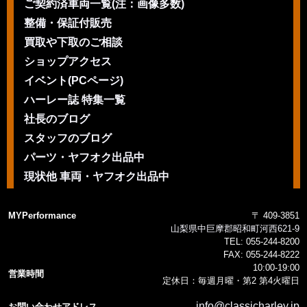
ご契約済車両一覧(注：画像多数)
整備・保証付販売
買取や下取のご相談
ショップアクセス
イベント(PCページ)
ハーレー誌 特集一覧
社長のブログ
スタッフのブログ
パーツ・ヤフオク出品中
現状他 車両・ヤフオク出品中
MYPerformance
〒 409-3851
山梨県中巨摩郡昭和町河西621-9
TEL:
055-244-8200
FAX:
055-244-8222
10:00-19:00
営業時間
定休日：毎週月曜・第2 第4火曜日
info@classicharley.jp
お問い合わせアドレス